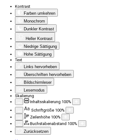
Kontrast
Farben umkehren
Monochrom
Dunkler Kontrast
Heller Kontrast
Niedrige Sättigung
Hohe Sättigung
Text
Links hervorheben
Überschriften hervorheben
Bildschirmleser
Lesemodus
Skalierung
Inhaltsskalierung
100
%
Aa
Schriftgröße
100
%
Zeilenhöhe
100
%
Buchstabenabstand
100
%
Zurücksetzen