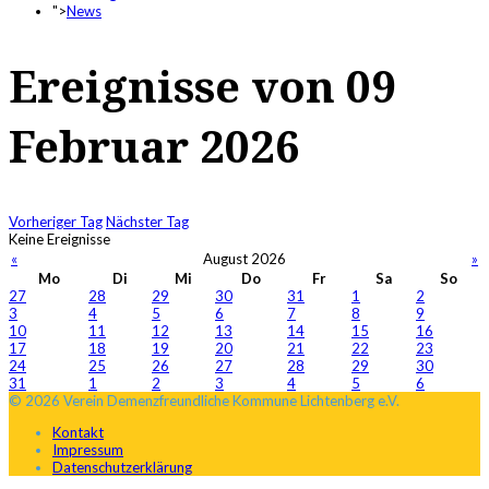
">
News
Ereignisse von 09
Februar 2026
Vorheriger Tag
Nächster Tag
Keine Ereignisse
«
August 2026
»
Mo
Di
Mi
Do
Fr
Sa
So
27
28
29
30
31
1
2
3
4
5
6
7
8
9
10
11
12
13
14
15
16
17
18
19
20
21
22
23
24
25
26
27
28
29
30
31
1
2
3
4
5
6
© 2026 Verein Demenzfreundliche Kommune Lichtenberg e.V.
Kontakt
Impressum
Datenschutzerklärung