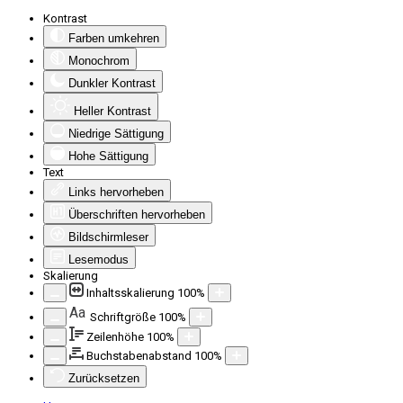
Kontrast
Farben umkehren
Monochrom
Dunkler Kontrast
Heller Kontrast
Niedrige Sättigung
Hohe Sättigung
Text
Links hervorheben
Überschriften hervorheben
Bildschirmleser
Lesemodus
Skalierung
Inhaltsskalierung
100
%
Aa
Schriftgröße
100
%
Zeilenhöhe
100
%
Buchstabenabstand
100
%
Zurücksetzen