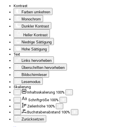
Kontrast
Farben umkehren
Monochrom
Dunkler Kontrast
Heller Kontrast
Niedrige Sättigung
Hohe Sättigung
Text
Links hervorheben
Überschriften hervorheben
Bildschirmleser
Lesemodus
Skalierung
Inhaltsskalierung
100
%
Aa
Schriftgröße
100
%
Zeilenhöhe
100
%
Buchstabenabstand
100
%
Zurücksetzen