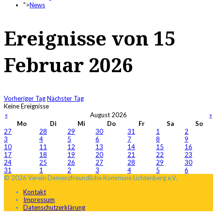
">
News
Ereignisse von 15
Februar 2026
Vorheriger Tag
Nächster Tag
Keine Ereignisse
«
August 2026
»
Mo
Di
Mi
Do
Fr
Sa
So
27
28
29
30
31
1
2
3
4
5
6
7
8
9
10
11
12
13
14
15
16
17
18
19
20
21
22
23
24
25
26
27
28
29
30
31
1
2
3
4
5
6
© 2026 Verein Demenzfreundliche Kommune Lichtenberg e.V.
Kontakt
Impressum
Datenschutzerklärung