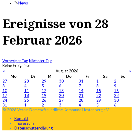
">
News
Ereignisse von 28
Februar 2026
Vorheriger Tag
Nächster Tag
Keine Ereignisse
«
August 2026
»
Mo
Di
Mi
Do
Fr
Sa
So
27
28
29
30
31
1
2
3
4
5
6
7
8
9
10
11
12
13
14
15
16
17
18
19
20
21
22
23
24
25
26
27
28
29
30
31
1
2
3
4
5
6
© 2026 Verein Demenzfreundliche Kommune Lichtenberg e.V.
Kontakt
Impressum
Datenschutzerklärung