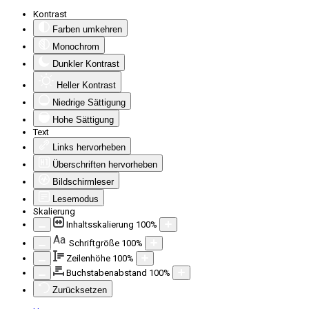
Kontrast
Farben umkehren
Monochrom
Dunkler Kontrast
Heller Kontrast
Niedrige Sättigung
Hohe Sättigung
Text
Links hervorheben
Überschriften hervorheben
Bildschirmleser
Lesemodus
Skalierung
Inhaltsskalierung
100
%
Aa
Schriftgröße
100
%
Zeilenhöhe
100
%
Buchstabenabstand
100
%
Zurücksetzen