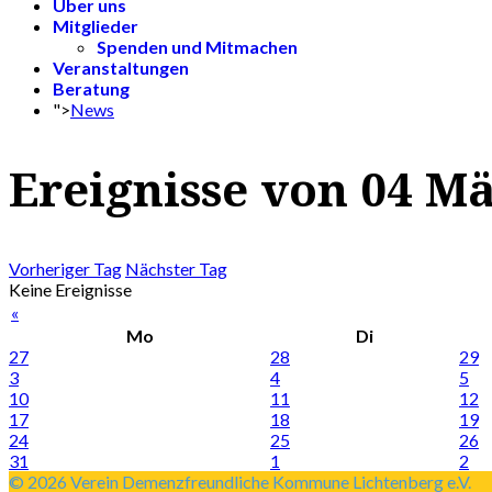
Über uns
Mitglieder
Spenden und Mitmachen
Veranstaltungen
Beratung
">
News
Ereignisse von 04 M
Vorheriger Tag
Nächster Tag
Keine Ereignisse
«
Mo
Di
27
28
29
3
4
5
10
11
12
17
18
19
24
25
26
31
1
2
© 2026 Verein Demenzfreundliche Kommune Lichtenberg e.V.