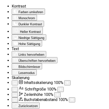
Kontrast
Farben umkehren
Monochrom
Dunkler Kontrast
Heller Kontrast
Niedrige Sättigung
Hohe Sättigung
Text
Links hervorheben
Überschriften hervorheben
Bildschirmleser
Lesemodus
Skalierung
Inhaltsskalierung
100
%
Aa
Schriftgröße
100
%
Zeilenhöhe
100
%
Buchstabenabstand
100
%
Zurücksetzen