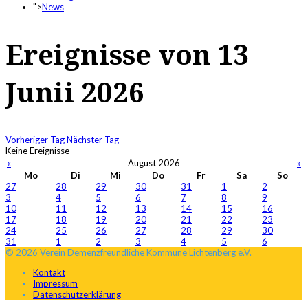
">
News
Ereignisse von 13
Junii 2026
Vorheriger Tag
Nächster Tag
Keine Ereignisse
«
August 2026
»
Mo
Di
Mi
Do
Fr
Sa
So
27
28
29
30
31
1
2
3
4
5
6
7
8
9
10
11
12
13
14
15
16
17
18
19
20
21
22
23
24
25
26
27
28
29
30
31
1
2
3
4
5
6
© 2026 Verein Demenzfreundliche Kommune Lichtenberg e.V.
Kontakt
Impressum
Datenschutzerklärung