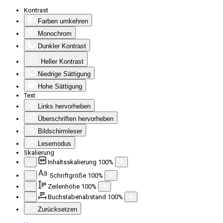
Kontrast
Farben umkehren
Monochrom
Dunkler Kontrast
Heller Kontrast
Niedrige Sättigung
Hohe Sättigung
Text
Links hervorheben
Überschriften hervorheben
Bildschirmleser
Lesemodus
Skalierung
Inhaltsskalierung
100
%
Aa
Schriftgröße
100
%
Zeilenhöhe
100
%
Buchstabenabstand
100
%
Zurücksetzen