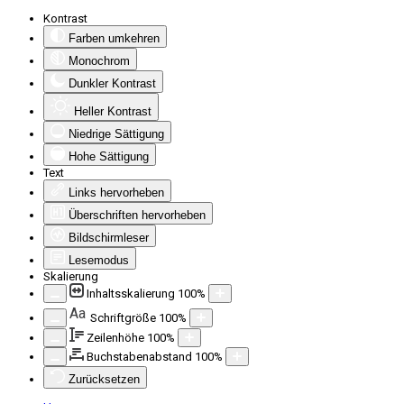
Kontrast
Farben umkehren
Monochrom
Dunkler Kontrast
Heller Kontrast
Niedrige Sättigung
Hohe Sättigung
Text
Links hervorheben
Überschriften hervorheben
Bildschirmleser
Lesemodus
Skalierung
Inhaltsskalierung
100
%
Aa
Schriftgröße
100
%
Zeilenhöhe
100
%
Buchstabenabstand
100
%
Zurücksetzen