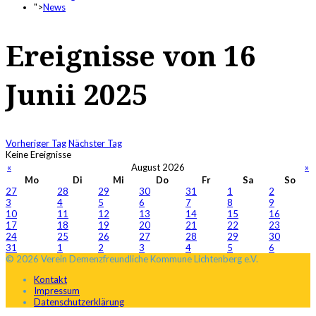
">
News
Ereignisse von 16
Junii 2025
Vorheriger Tag
Nächster Tag
Keine Ereignisse
«
August 2026
»
Mo
Di
Mi
Do
Fr
Sa
So
27
28
29
30
31
1
2
3
4
5
6
7
8
9
10
11
12
13
14
15
16
17
18
19
20
21
22
23
24
25
26
27
28
29
30
31
1
2
3
4
5
6
© 2026 Verein Demenzfreundliche Kommune Lichtenberg e.V.
Kontakt
Impressum
Datenschutzerklärung