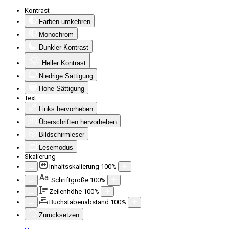
Kontrast
Farben umkehren
Monochrom
Dunkler Kontrast
Heller Kontrast
Niedrige Sättigung
Hohe Sättigung
Text
Links hervorheben
Überschriften hervorheben
Bildschirmleser
Lesemodus
Skalierung
Inhaltsskalierung
100
%
Aa
Schriftgröße
100
%
Zeilenhöhe
100
%
Buchstabenabstand
100
%
Zurücksetzen