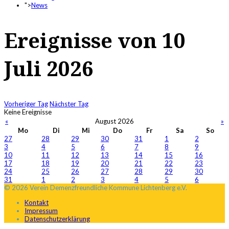
">
News
Ereignisse von 10
Juli 2026
Vorheriger Tag
Nächster Tag
Keine Ereignisse
«
August 2026
»
Mo
Di
Mi
Do
Fr
Sa
So
27
28
29
30
31
1
2
3
4
5
6
7
8
9
10
11
12
13
14
15
16
17
18
19
20
21
22
23
24
25
26
27
28
29
30
31
1
2
3
4
5
6
© 2026 Verein Demenzfreundliche Kommune Lichtenberg e.V.
Kontakt
Impressum
Datenschutzerklärung