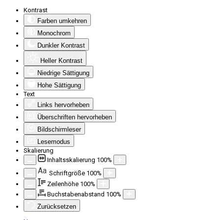
Kontrast
Farben umkehren
Monochrom
Dunkler Kontrast
Heller Kontrast
Niedrige Sättigung
Hohe Sättigung
Text
Links hervorheben
Überschriften hervorheben
Bildschirmleser
Lesemodus
Skalierung
Inhaltsskalierung
100
%
Aa
Schriftgröße
100
%
Zeilenhöhe
100
%
Buchstabenabstand
100
%
Zurücksetzen