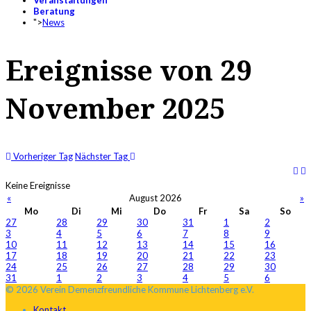
Veranstaltungen
Beratung
">
News
Ereignisse von 29
November 2025
Vorheriger Tag
Nächster Tag
Keine Ereignisse
«
August 2026
»
Mo
Di
Mi
Do
Fr
Sa
So
27
28
29
30
31
1
2
3
4
5
6
7
8
9
10
11
12
13
14
15
16
17
18
19
20
21
22
23
24
25
26
27
28
29
30
31
1
2
3
4
5
6
© 2026 Verein Demenzfreundliche Kommune Lichtenberg e.V.
Kontakt