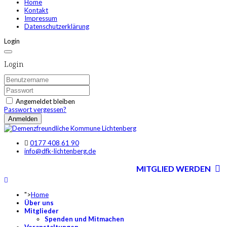
Home
Kontakt
Impressum
Datenschutzerklärung
Login
Login
Angemeldet bleiben
Passwort vergessen?
Anmelden
0177 408 61 90
info@dfk-lichtenberg.de
MITGLIED WERDEN
">
Home
Über uns
Mitglieder
Spenden und Mitmachen