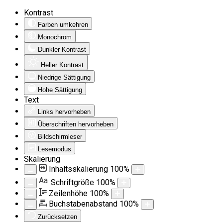
Kontrast
Farben umkehren
Monochrom
Dunkler Kontrast
Heller Kontrast
Niedrige Sättigung
Hohe Sättigung
Text
Links hervorheben
Überschriften hervorheben
Bildschirmleser
Lesemodus
Skalierung
Inhaltsskalierung
100
%
Aa
Schriftgröße
100
%
Zeilenhöhe
100
%
Buchstabenabstand
100
%
Zurücksetzen