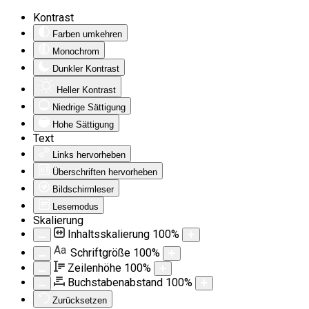
Kontrast
Farben umkehren
Monochrom
Dunkler Kontrast
Heller Kontrast
Niedrige Sättigung
Hohe Sättigung
Text
Links hervorheben
Überschriften hervorheben
Bildschirmleser
Lesemodus
Skalierung
Inhaltsskalierung
100
%
Aa
Schriftgröße
100
%
Zeilenhöhe
100
%
Buchstabenabstand
100
%
Zurücksetzen