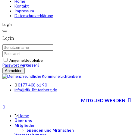
Home
Kontakt
Impressum
Datenschutzerklärung
Login
Login
Angemeldet bleiben
Passwort vergessen?
Anmelden
0177 408 61 90
info@dfk-lichtenberg.de
MITGLIED WERDEN
">
Home
Über uns
Mitglieder
Spenden und Mitmachen