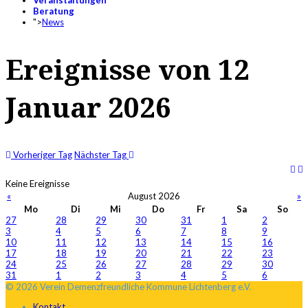
Veranstaltungen
Beratung
">
News
Ereignisse von 12
Januar 2026
Vorheriger Tag
Nächster Tag
Keine Ereignisse
«
August 2026
»
Mo
Di
Mi
Do
Fr
Sa
So
27
28
29
30
31
1
2
3
4
5
6
7
8
9
10
11
12
13
14
15
16
17
18
19
20
21
22
23
24
25
26
27
28
29
30
31
1
2
3
4
5
6
© 2026 Verein Demenzfreundliche Kommune Lichtenberg e.V.
Kontakt