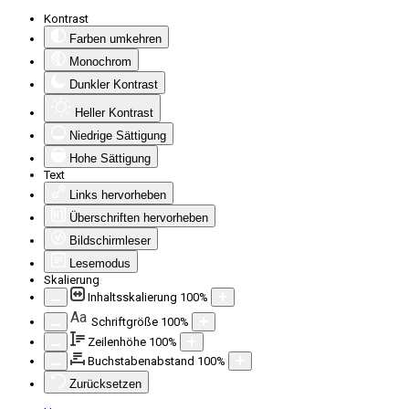
Kontrast
Farben umkehren
Monochrom
Dunkler Kontrast
Heller Kontrast
Niedrige Sättigung
Hohe Sättigung
Text
Links hervorheben
Überschriften hervorheben
Bildschirmleser
Lesemodus
Skalierung
Inhaltsskalierung
100
%
Aa
Schriftgröße
100
%
Zeilenhöhe
100
%
Buchstabenabstand
100
%
Zurücksetzen