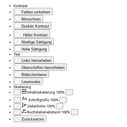
Kontrast
Farben umkehren
Monochrom
Dunkler Kontrast
Heller Kontrast
Niedrige Sättigung
Hohe Sättigung
Text
Links hervorheben
Überschriften hervorheben
Bildschirmleser
Lesemodus
Skalierung
Inhaltsskalierung
100
%
Aa
Schriftgröße
100
%
Zeilenhöhe
100
%
Buchstabenabstand
100
%
Zurücksetzen