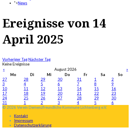
">
News
Ereignisse von 14
April 2025
Vorheriger Tag
Nächster Tag
Keine Ereignisse
«
August 2026
»
Mo
Di
Mi
Do
Fr
Sa
So
27
28
29
30
31
1
2
3
4
5
6
7
8
9
10
11
12
13
14
15
16
17
18
19
20
21
22
23
24
25
26
27
28
29
30
31
1
2
3
4
5
6
© 2026 Verein Demenzfreundliche Kommune Lichtenberg e.V.
Kontakt
Impressum
Datenschutzerklärung