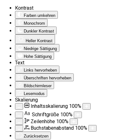
Kontrast
Farben umkehren
Monochrom
Dunkler Kontrast
Heller Kontrast
Niedrige Sättigung
Hohe Sättigung
Text
Links hervorheben
Überschriften hervorheben
Bildschirmleser
Lesemodus
Skalierung
Inhaltsskalierung
100
%
Aa
Schriftgröße
100
%
Zeilenhöhe
100
%
Buchstabenabstand
100
%
Zurücksetzen