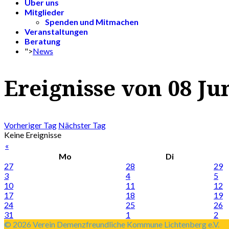
Über uns
Mitglieder
Spenden und Mitmachen
Veranstaltungen
Beratung
">
News
Ereignisse von 08 Ju
Vorheriger Tag
Nächster Tag
Keine Ereignisse
«
Mo
Di
27
28
29
3
4
5
10
11
12
17
18
19
24
25
26
31
1
2
© 2026 Verein Demenzfreundliche Kommune Lichtenberg e.V.