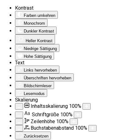
Kontrast
Farben umkehren
Monochrom
Dunkler Kontrast
Heller Kontrast
Niedrige Sättigung
Hohe Sättigung
Text
Links hervorheben
Überschriften hervorheben
Bildschirmleser
Lesemodus
Skalierung
Inhaltsskalierung
100
%
Aa
Schriftgröße
100
%
Zeilenhöhe
100
%
Buchstabenabstand
100
%
Zurücksetzen