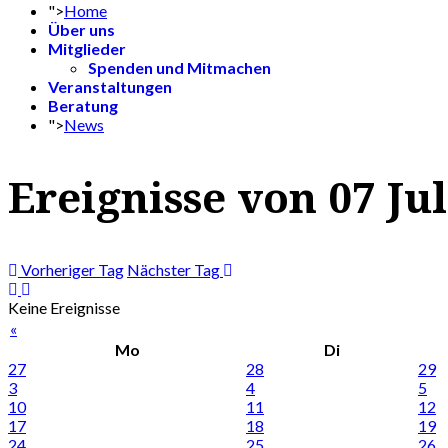
">
Home
Über uns
Mitglieder
Spenden und Mitmachen
Veranstaltungen
Beratung
">
News
Ereignisse von 07 Jul
Vorheriger Tag
Nächster Tag
Keine Ereignisse
«
Mo
Di
27
28
29
3
4
5
10
11
12
17
18
19
24
25
26