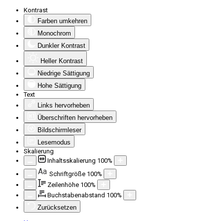
Kontrast
Farben umkehren
Monochrom
Dunkler Kontrast
Heller Kontrast
Niedrige Sättigung
Hohe Sättigung
Text
Links hervorheben
Überschriften hervorheben
Bildschirmleser
Lesemodus
Skalierung
Inhaltsskalierung
100
%
Aa
Schriftgröße
100
%
Zeilenhöhe
100
%
Buchstabenabstand
100
%
Zurücksetzen