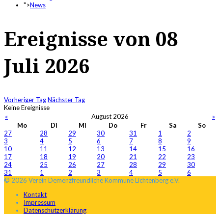
">
News
Ereignisse von 08
Juli 2026
Vorheriger Tag
Nächster Tag
Keine Ereignisse
«
August 2026
»
Mo
Di
Mi
Do
Fr
Sa
So
27
28
29
30
31
1
2
3
4
5
6
7
8
9
10
11
12
13
14
15
16
17
18
19
20
21
22
23
24
25
26
27
28
29
30
31
1
2
3
4
5
6
© 2026 Verein Demenzfreundliche Kommune Lichtenberg e.V.
Kontakt
Impressum
Datenschutzerklärung