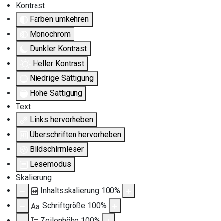
Kontrast
Farben umkehren
Monochrom
Dunkler Kontrast
Heller Kontrast
Niedrige Sättigung
Hohe Sättigung
Text
Links hervorheben
Überschriften hervorheben
Bildschirmleser
Lesemodus
Skalierung
Inhaltsskalierung
100
%
Schriftgröße
100
%
Aa
Zeilenhöhe
100
%