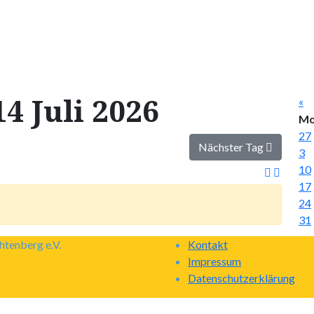
4 Juli 2026
«
M
27
Nächster Tag
3
10
17
24
31
tenberg e.V.
Kontakt
Impressum
Datenschutzerklärung