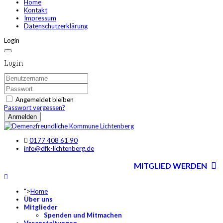
Home
Kontakt
Impressum
Datenschutzerklärung
Login
Login
Angemeldet bleiben
Passwort vergessen?
Anmelden
0177 408 61 90
info@dfk-lichtenberg.de
MITGLIED WERDEN
">
Home
Über uns
Mitglieder
Spenden und Mitmachen