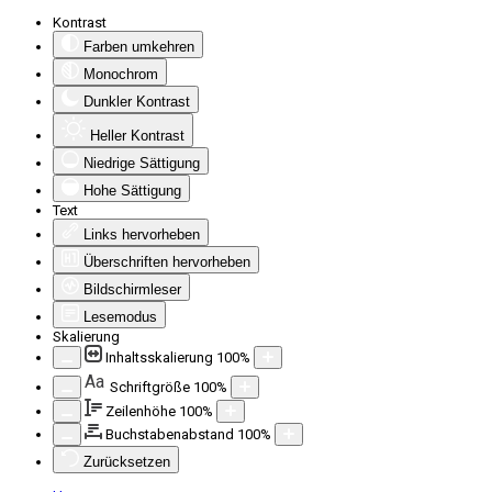
Kontrast
Farben umkehren
Monochrom
Dunkler Kontrast
Heller Kontrast
Niedrige Sättigung
Hohe Sättigung
Text
Links hervorheben
Überschriften hervorheben
Bildschirmleser
Lesemodus
Skalierung
Inhaltsskalierung
100
%
Aa
Schriftgröße
100
%
Zeilenhöhe
100
%
Buchstabenabstand
100
%
Zurücksetzen