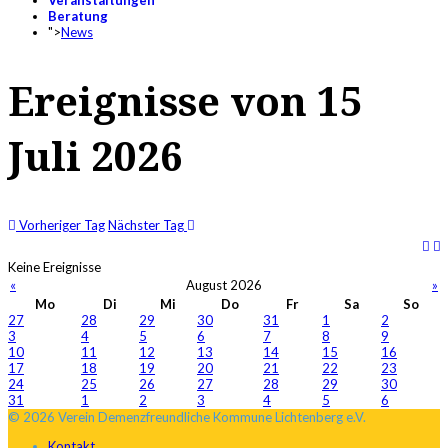
Veranstaltungen
Beratung
">
News
Ereignisse von 15
Juli 2026
Vorheriger Tag
Nächster Tag
Keine Ereignisse
«
August 2026
»
Mo
Di
Mi
Do
Fr
Sa
So
27
28
29
30
31
1
2
3
4
5
6
7
8
9
10
11
12
13
14
15
16
17
18
19
20
21
22
23
24
25
26
27
28
29
30
31
1
2
3
4
5
6
© 2026 Verein Demenzfreundliche Kommune Lichtenberg e.V.
Kontakt