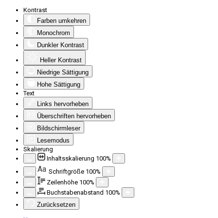
Kontrast
Farben umkehren
Monochrom
Dunkler Kontrast
Heller Kontrast
Niedrige Sättigung
Hohe Sättigung
Text
Links hervorheben
Überschriften hervorheben
Bildschirmleser
Lesemodus
Skalierung
Inhaltsskalierung
100
%
Aa
Schriftgröße
100
%
Zeilenhöhe
100
%
Buchstabenabstand
100
%
Zurücksetzen