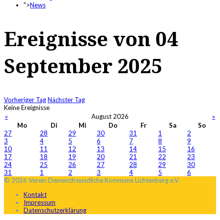
">
News
Ereignisse von 04
September 2025
Vorheriger Tag
Nächster Tag
Keine Ereignisse
«
August 2026
»
Mo
Di
Mi
Do
Fr
Sa
So
27
28
29
30
31
1
2
3
4
5
6
7
8
9
10
11
12
13
14
15
16
17
18
19
20
21
22
23
24
25
26
27
28
29
30
31
1
2
3
4
5
6
© 2026 Verein Demenzfreundliche Kommune Lichtenberg e.V.
Kontakt
Impressum
Datenschutzerklärung