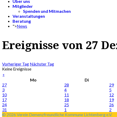
Über uns
Mitglieder
Spenden und Mitmachen
Veranstaltungen
Beratung
">
News
Ereignisse von 27 D
Vorheriger Tag
Nächster Tag
Keine Ereignisse
«
Mo
Di
27
28
29
3
4
5
10
11
12
17
18
19
24
25
26
31
1
2
© 2026 Verein Demenzfreundliche Kommune Lichtenberg e.V.