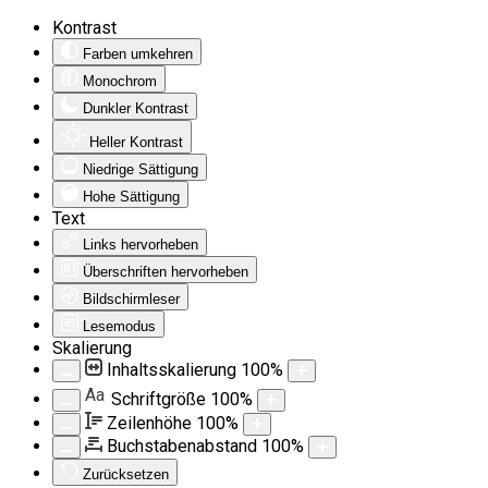
Kontrast
Farben umkehren
Monochrom
Dunkler Kontrast
Heller Kontrast
Niedrige Sättigung
Hohe Sättigung
Text
Links hervorheben
Überschriften hervorheben
Bildschirmleser
Lesemodus
Skalierung
Inhaltsskalierung
100
%
Aa
Schriftgröße
100
%
Zeilenhöhe
100
%
Buchstabenabstand
100
%
Zurücksetzen