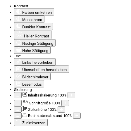
Kontrast
Farben umkehren
Monochrom
Dunkler Kontrast
Heller Kontrast
Niedrige Sättigung
Hohe Sättigung
Text
Links hervorheben
Überschriften hervorheben
Bildschirmleser
Lesemodus
Skalierung
Inhaltsskalierung
100
%
Aa
Schriftgröße
100
%
Zeilenhöhe
100
%
Buchstabenabstand
100
%
Zurücksetzen