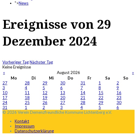
">
News
Ereignisse von 29
Dezember 2024
Vorheriger Tag
Nächster Tag
Keine Ereignisse
«
August 2026
»
Mo
Di
Mi
Do
Fr
Sa
So
27
28
29
30
31
1
2
3
4
5
6
7
8
9
10
11
12
13
14
15
16
17
18
19
20
21
22
23
24
25
26
27
28
29
30
31
1
2
3
4
5
6
© 2026 Verein Demenzfreundliche Kommune Lichtenberg e.V.
Kontakt
Impressum
Datenschutzerklärung