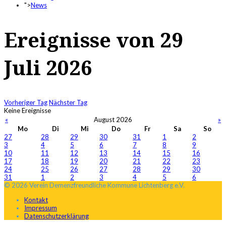
">
News
Ereignisse von 29
Juli 2026
Vorheriger Tag
Nächster Tag
Keine Ereignisse
«
August 2026
»
Mo
Di
Mi
Do
Fr
Sa
So
27
28
29
30
31
1
2
3
4
5
6
7
8
9
10
11
12
13
14
15
16
17
18
19
20
21
22
23
24
25
26
27
28
29
30
31
1
2
3
4
5
6
© 2026 Verein Demenzfreundliche Kommune Lichtenberg e.V.
Kontakt
Impressum
Datenschutzerklärung