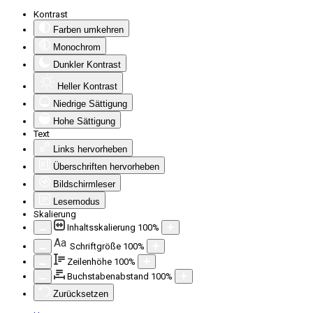
Kontrast
Farben umkehren
Monochrom
Dunkler Kontrast
Heller Kontrast
Niedrige Sättigung
Hohe Sättigung
Text
Links hervorheben
Überschriften hervorheben
Bildschirmleser
Lesemodus
Skalierung
Inhaltsskalierung
100
%
Aa
Schriftgröße
100
%
Zeilenhöhe
100
%
Buchstabenabstand
100
%
Zurücksetzen