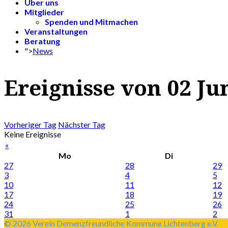
Über uns
Mitglieder
Spenden und Mitmachen
Veranstaltungen
Beratung
">
News
Ereignisse von 02 Ju
Vorheriger Tag
Nächster Tag
Keine Ereignisse
«
Mo
Di
27
28
29
3
4
5
10
11
12
17
18
19
24
25
26
31
1
2
© 2026 Verein Demenzfreundliche Kommune Lichtenberg e.V.