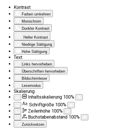
Kontrast
Farben umkehren
Monochrom
Dunkler Kontrast
Heller Kontrast
Niedrige Sättigung
Hohe Sättigung
Text
Links hervorheben
Überschriften hervorheben
Bildschirmleser
Lesemodus
Skalierung
Inhaltsskalierung
100
%
Aa
Schriftgröße
100
%
Zeilenhöhe
100
%
Buchstabenabstand
100
%
Zurücksetzen